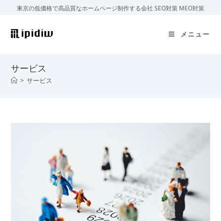
コ
東京の低価格で高品質なホームページ制作する会社 SEO対策 MEO対策
ン
テ
メニュー
ン
ツ
サービス
へ
ス
>
サービス
キ
ッ
プ